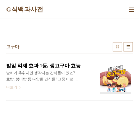
본문 바로가기
G식백과사전
고구마
발암 억제 효과 1등, 생고구마 효능
날씨가 추워지면 생각나는 간식들이 있죠?
호빵, 붕어빵 등 다양한 간식들! 그중 어떤 간
식이 가장 생각나세요? 저는 고구마가 제일
더보기
먼저 생각납니다. 고구마는 채소류 중에서 발
암 억제 효과가 가장 좋다고 알려져 있어요.
식이섬유, 비타민, 미네랄은 물론 항산화 성
분까지 풍부한 건강한 간식입니다. 먼저, 우
리는 고구마를 건강하게 잘 먹고 있을까요?
검은 반점이나 싹이 난 고구마는 먹으면 안
된다는 소문이 있는데요. 검은 반점이 생긴
고구마는 병원균의 일종인 검은무늬병에 감