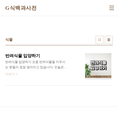
본문 바로가기
G식백과사전
식물
반려식물 입양하기
반려식물 입양하기 요즘 반려식물을 키우시
는 분들이 점점 많아지고 있습니다. 오늘은
입문자들을 위해 식물 난이도를 알려드릴게
더보기
요. 난이도 하, 몬스테라 울창한 멕시코 정글
에서 태어난 몬스테라는 생명력이 강하고, 대
표적인 반려식물입니다. 실내에서 길러도 왕
성한 성장을 자랑하기 때문에 초보자가 기르
기에도 적합한 식물입니다. 몬스테라는 잎이
넓고 풍부해 실내 인테리어로도 손색이 없으
며 공기 정화는 물론 심리적으로 안정감을 주
는 효과까지 있습니다. 햇볕이 부족해도 잘