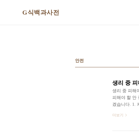
본문 바로가기
G식백과사전
안전
생리 중 피
생리 중 피해
피해야 할 안
겠습니다. 1
게 되는 커피
더보기
시지 않는 것이
궁 내막에 프
궁 수축을 유
커피의 카페인