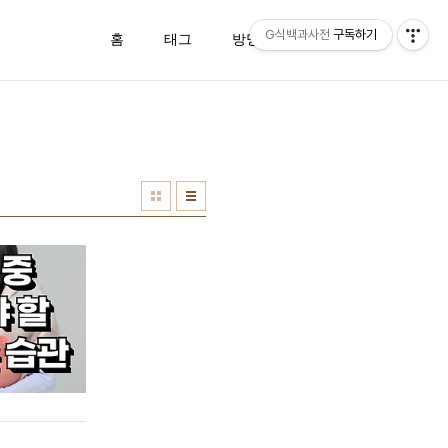
G식백과사전
구독하기
홈
태그
방명록
관리자