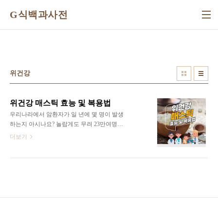
본문 바로가기
G식백과사전
위건강
위건강 매스틱 효능 및 복용법
우리나라에서 암환자가 일 년에 몇 명이 발생
하는지 아시나요? 놀랍게도 무려 23만여명의
암 환자가 1년마다 발생합니다. 그중에서도
더보기
발병률 1위는 바로 위암인데요. 조금만 먹어
도 속이 더부룩하고 명치가 답답해진다면 위
암이 싹이 피어나고 있을 수도 있습니다. 위
암의 무서운점은 초기 위암 환자의 80%가 무
증상이라는 점인데요. 나도 모르는 사이에 암
이 발생하여 커지고 있는 거죠. 이 무서운 위
암을 피하려면 위암의 씨앗인 위염을 막아야
합니다. 위염은 국내 성인 4명 중 1명이 앓고