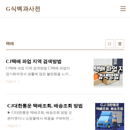
본문 바로가기
G식백과사전
택배
CJ택배 파업 지역 검색방법
CJ택배 파업 지역 검색방법 CJ택배 파업이
장기화되면서 생활에 많은 불편함을 느끼고
있습니다. 택배를 시켜도 배송이 바로 오지
더보기
않아 판매자나 구매자나 모두 불편한 상황이
발생하고 있는데요. 오늘은 CJ택배 파업 지
역 검색 방법에 대해 함께 알아보도록 할게
요. 먼저 CJ택배 파업 지역을 검색하기 위해
CJ대한통운 택배조회, 배송조회 방법
선 택배 운송장 번호를 알아야 합니다. CJ택
▶ CJ대한통운 택배조회, 배송조회 방법 오
배 운송자 번호는 아래의 링크에서 확인 가능
픈마켓이나 쇼핑몰에서 제품을 구매하면 언
하세요. ▶CJ택배 운송장 번호 조회
제 오는지 궁금하기도 하고, 가끔 한 번씩 늦
더보기
https://www.cjlogistics.com/ko/tool/parcel/tracking