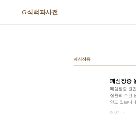
본문 바로가기
G식백과사전
폐심장증
폐심장증 
폐심장증 원인
질환의 주된 
인도 있습니다
대해 자세히 
더보기
심장증의 원인
다. 폐 심장 
심장 손상이 
진행성 호흡 