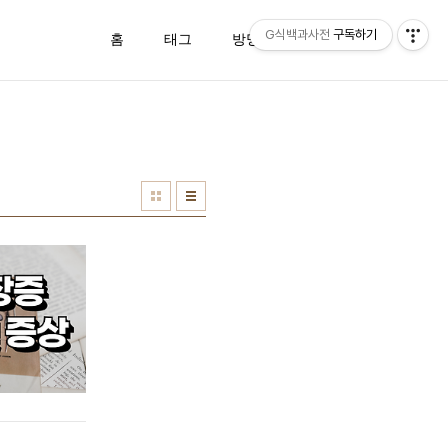
G식백과사전
구독하기
홈
태그
방명록
관리자