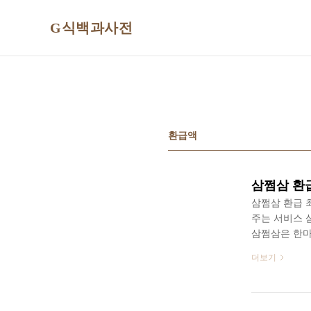
본문 바로가기
G식백과사전
환급액
삼쩜삼 환
삼쩜삼 환급 
주는 서비스 
삼쩜삼은 한마
주는 온라인 
더보기
자 개인 자영
용이 가능합니
물론이고 세금
요. 삼쩜삼 