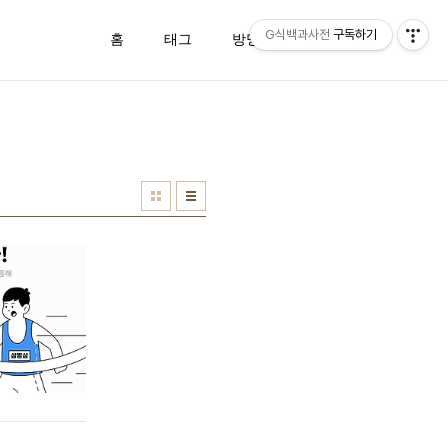
G식백과사전
구독하기
홈
태그
방명록
관리자